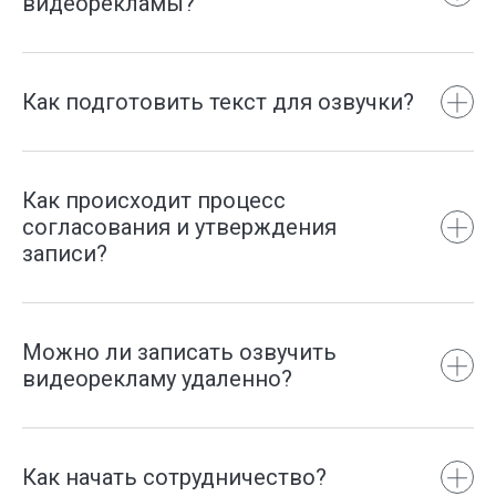
видеорекламы?
Как подготовить текст для озвучки?
Текст должен быть без ошибок и опечаток
Как происходит процесс
Если задан четкий хронометраж
согласования и утверждения
видеоролика или его частей —
проверьте
записи?
его в Хрономере
Обратите внимание на написание имен
собственных в тексте
Можно ли записать озвучить
видеорекламу удаленно?
Шимановск
ул. Боровская
Как начать сотрудничество?